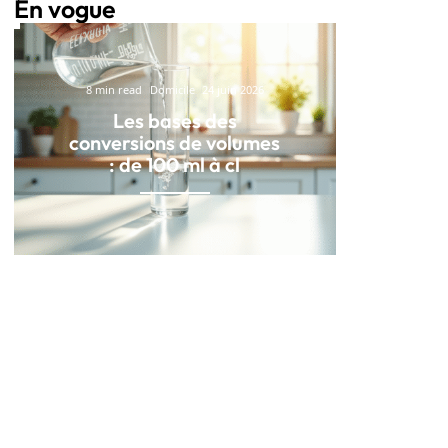
En vogue
8 min read
Domicile
24 juin 2026
Les bases des
conversions de volumes
: de 100 ml à cl