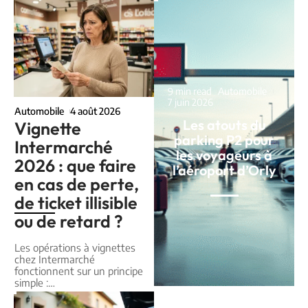
9 min read
Automobile
7 juin 2026
Automobile
4 août 2026
Les atouts du
Vignette
parking P2 pour
Intermarché
les voyageurs à
2026 : que faire
l’aéroport d’Orly
en cas de perte,
de ticket illisible
ou de retard ?
Les opérations à vignettes
chez Intermarché
fonctionnent sur un principe
simple :
…