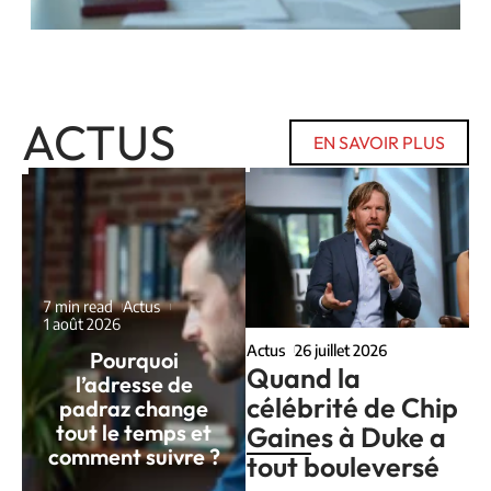
ACTUS
EN SAVOIR PLUS
7 min read
Actus
1 août 2026
Actus
26 juillet 2026
Pourquoi
Quand la
l’adresse de
célébrité de Chip
padraz change
tout le temps et
Gaines à Duke a
comment suivre ?
tout bouleversé