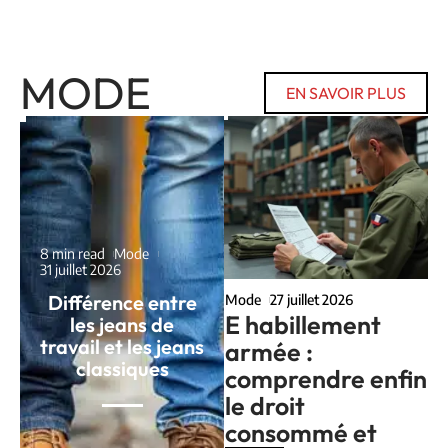
MODE
EN SAVOIR PLUS
8 min read
Mode
31 juillet 2026
Différence entre
Mode
27 juillet 2026
E habillement
les jeans de
travail et les jeans
armée :
classiques
comprendre enfin
le droit
consommé et