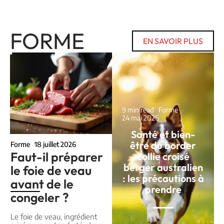
FORME
EN SAVOIR PLUS
9 min read
Forme
24 mai 2026
Santé et bien-
être du border
Forme
18 juillet 2026
Faut-il préparer
collie croisé
berger australien
le foie de veau
: les précautions à
avant de le
prendre
congeler ?
Le foie de veau, ingrédient