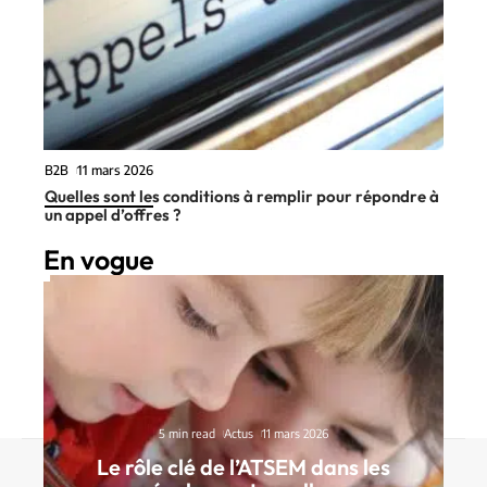
B2B
11 mars 2026
Quelles sont les conditions à remplir pour répondre à
un appel d’offres ?
En vogue
5 min read
Actus
11 mars 2026
Le rôle clé de l’ATSEM dans les
Contact
Mentions Légales
Sitemap