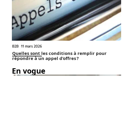
B2B
11 mars 2026
Quelles sont les conditions à remplir pour
répondre à un appel d’offres ?
En vogue
9 min read
Automobile
28 mars 2026
Assistance Groupama : un
Contact
Mentions Légales
Sitemap
service réactif pour votre