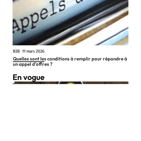
B2B
11 mars 2026
Quelles sont les conditions à remplir pour répondre à
un appel d’offres ?
En vogue
5 min read
Forme
22 juin 2026
Un conteneur spécifique pour
Contact
Mentions Légales
Sitemap