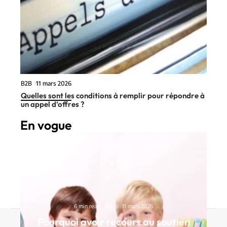
B2B
11 mars 2026
Quelles sont les conditions à remplir pour répondre à
un appel d’offres ?
En vogue
6 min read
Actus
11 mars 2026
Pourquoi avoir recours au soutien
Contact
Mentions Légales
Sitemap