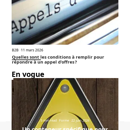
B2B
11 mars 2026
Quelles sont les conditions à remplir pour
répondre à un appel d’offres ?
En vogue
5 min read
Forme
22 juin 2026
Un conteneur spécifique pour
Contact
Mentions Légales
Sitemap