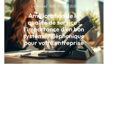
6 min read
B2B
11 mars 2026
Amélioration de la
qualité de service :
l’importance d’un bon
système téléphonique
pour votre entreprise